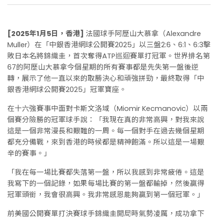
[2025年1月5日，香港]
法國球手阿歷山大慕拿（Alexandre
Muller）在「中銀香港網球公開賽2025」以三盤2:6、6:1、6:3擊
敗日本名將錦織圭，首次奪得ATP巡迴賽單打冠軍。世界排名第
67的阿歷山大慕拿今個星期的所有賽事都是先失第一盤後逆
轉，展示了他一直以來的取勝決心和頑強拼勁，最終取得「中
銀香港網球公開賽2025」冠軍寶座。
在十六強賽事中面對卡斯文洛域（Miomir Kecmanovic）以兩
個賽分險勝的冠軍球手說：「我現在真的非常高興，對我來說
這是一個非常漫長和艱難的一周。每一個對手在過去幾個星期
都充分備戰，來到香港的時候都是精神飽滿。所以這是一場艱
辛的賽事。」
「我在每一場比賽都失落第一盤，所以我感到非常疲倦。這是
我寫下的一個記錄，如果每場比賽的第一盤都輸掉，然後贏得
冠軍頭銜，我會很高興。我非常感恩能夠贏到第一個冠軍。」
前美國公開賽單打決賽球手錦織圭開局時氣勢凌厲，成功拿下