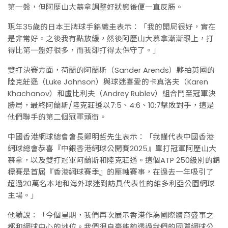
第一盤，但阿歷山大慕拿調整好狀態後便一直反勝。
現年35歲的日本王牌球手錦織圭表示：「我的開局很好，實在
是非常好。之後我有點放緩，然後阿歷山大慕拿漸漸跟上，打
得比第一盤好很多，而我卻打得太保守了。」
雙打決賽方面，荷蘭的阿蘭斯（Sander Arends）夥拍英國的
陸克莊遜（Luke Johnson）與球迷喜愛的卡真洛夫（Karen
Khachanov）和盧比利夫（Andrey Rublev）組合鬥至冠軍決
勝局，最終阿蘭斯/陸克莊遜以7:5、4:6、10:7擊敗對手，這是
他們聯手的第二個冠軍頭銜。
中國香港網球總會會長鄭明哲先生表示：「我謹代表中國香港
網球總會恭喜『中銀香港網球公開賽2025』單打冠軍阿歷山大
慕拿，以及雙打冠軍阿蘭斯和陸克莊遜。這個ATP 250級別的錦
標賽是首屆『香港網球賽季』的壓軸賽事，在過去一年吸引了
超過20萬名本地和海外球迷到訪具代表性的維多利亞公園網球
主場。」
他續說：「今個星期，我們再次展示香港作為國際體育盛事之
都和網球中心的地位。我們很自豪能夠透過我們的國際網球公