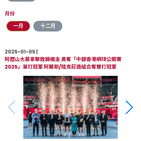
月份
一月
十二月
2025-01-05 |
阿歷山大慕拿擊敗錦織圭 勇奪「中銀香港網球公開賽
2025」單打冠軍 阿蘭斯/陸克莊遜組合奪雙打冠軍